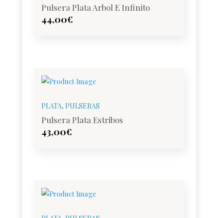
Pulsera Plata Arbol E Infinito
44,00
€
PLATA
,
PULSERAS
Pulsera Plata Estribos
43,00
€