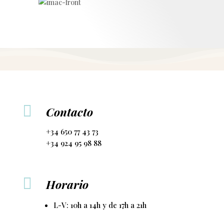

Contacto
+34 650 77 43 73
+34 924 95 98 88

Horario
L-V: 10h a 14h y de 17h a 21h