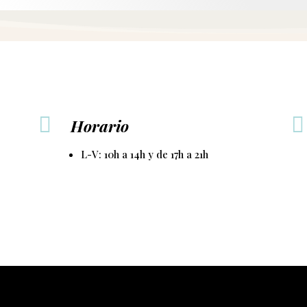


Horario
L-V: 10h a 14h y de 17h a 21h