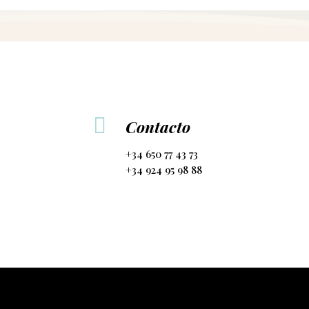

Contacto
+34 650 77 43 73
+34 924 95 98 88