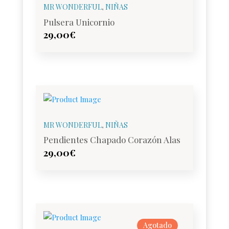
MR WONDERFUL
,
NIÑAS
Pulsera Unicornio
29,00
€
MR WONDERFUL
,
NIÑAS
Pendientes Chapado Corazón Alas
29,00
€
Agotado