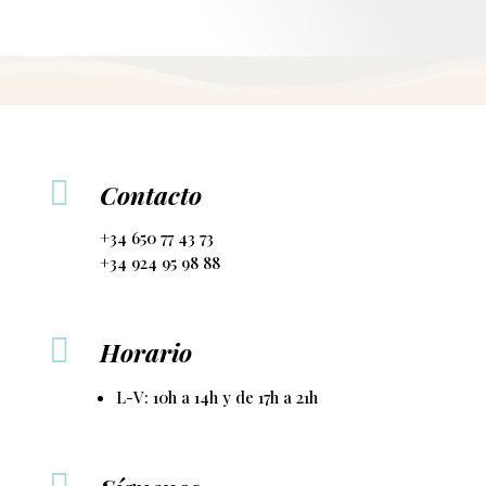

Contacto
+34 650 77 43 73
+34 924 95 98 88

Horario
L-V: 10h a 14h y de 17h a 21h
