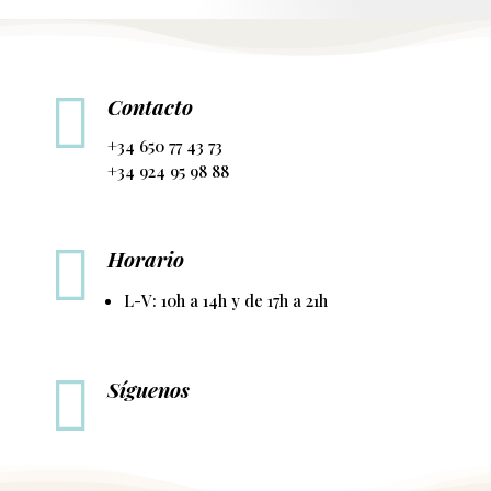

Contacto
+34 650 77 43 73
+34 924 95 98 88

Horario
L-V: 10h a 14h y de 17h a 21h

Síguenos