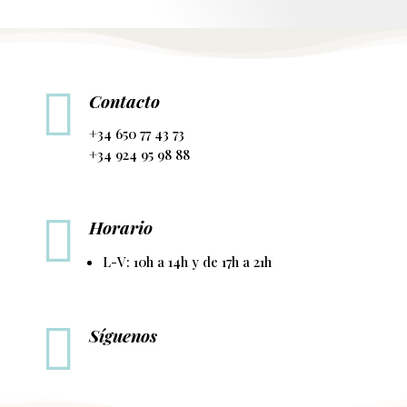

Contacto
+34 650 77 43 73
+34 924 95 98 88

Horario
L-V: 10h a 14h y de 17h a 21h

Síguenos