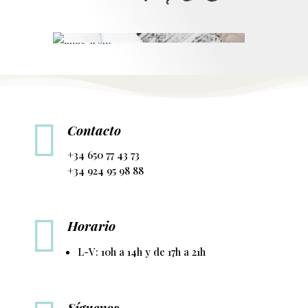

Contacto
+34 650 77 43 73
+34 924 95 98 88

Horario
L-V: 10h a 14h y de 17h a 21h
Síguenos