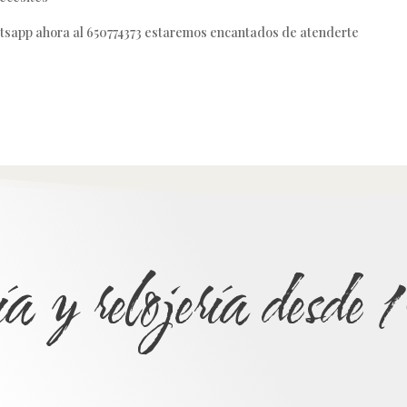
tsapp ahora al 650774373 estaremos encantados de atenderte
ía y relojería desd