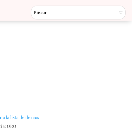
 a la lista de deseos
ría:
ORO