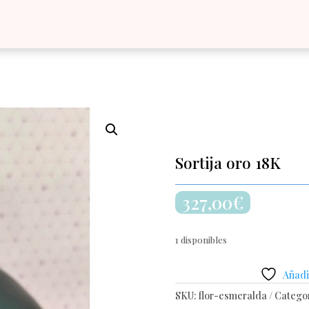
Sortija oro 18K
327,00
€
1 disponibles
Añadir
SKU:
flor-esmeralda
Catego