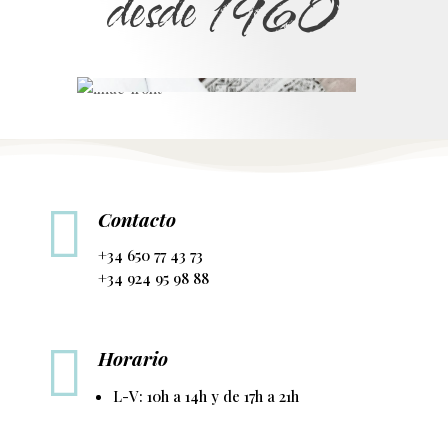
desde 1960

Contacto
+34 650 77 43 73
+34 924 95 98 88

Horario
L-V: 10h a 14h y de 17h a 21h