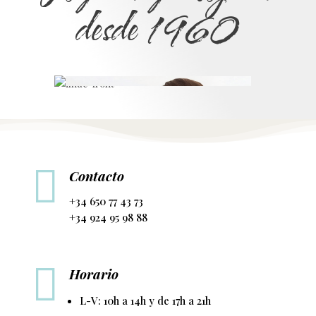
desde 1960

Contacto
+34 650 77 43 73
+34 924 95 98 88

Horario
L-V: 10h a 14h y de 17h a 21h