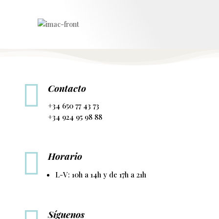

Contacto
+34 650 77 43 73
+34 924 95 98 88

Horario
L-V: 10h a 14h y de 17h a 21h
Síguenos