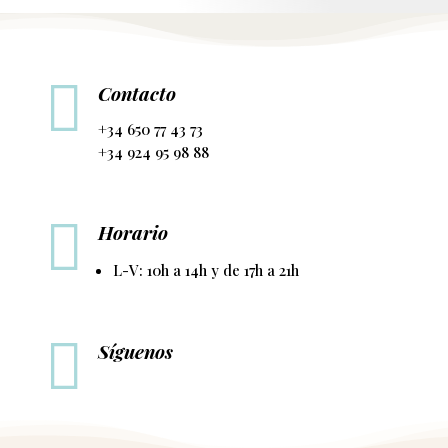

Contacto
+34 650 77 43 73
+34 924 95 98 88

Horario
L-V: 10h a 14h y de 17h a 21h

Síguenos