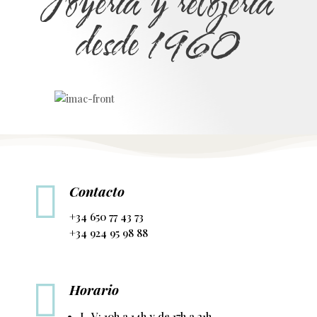
Joyería y relojería
desde 1960

Contacto
+34 650 77 43 73
+34 924 95 98 88

Horario
L-V: 10h a 14h y de 17h a 21h