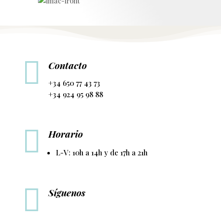

Contacto
+34 650 77 43 73
+34 924 95 98 88

Horario
L-V: 10h a 14h y de 17h a 21h

Síguenos