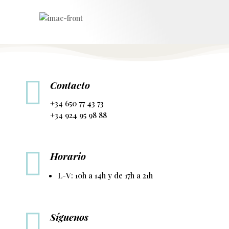

Contacto
+34 650 77 43 73
+34 924 95 98 88

Horario
L-V: 10h a 14h y de 17h a 21h

Síguenos