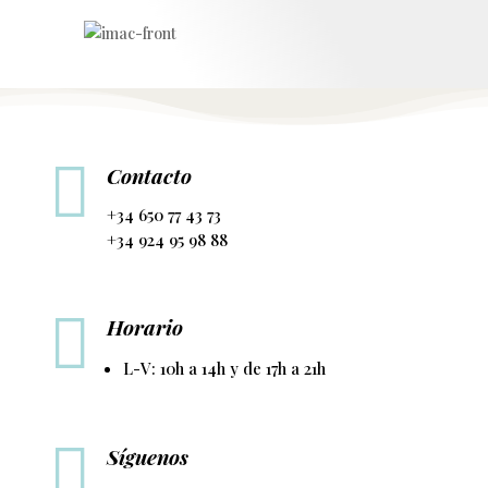

Contacto
+34 650 77 43 73
+34 924 95 98 88

Horario
L-V: 10h a 14h y de 17h a 21h

Síguenos