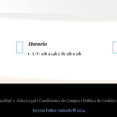

Horario
L-V: 10h a 14h y de 17h a 21h
ivacidad
•
Aviso Legal
•
Condiciones de Compra
•
Política de Cookies
Joyería Esther Guisado
©
2024