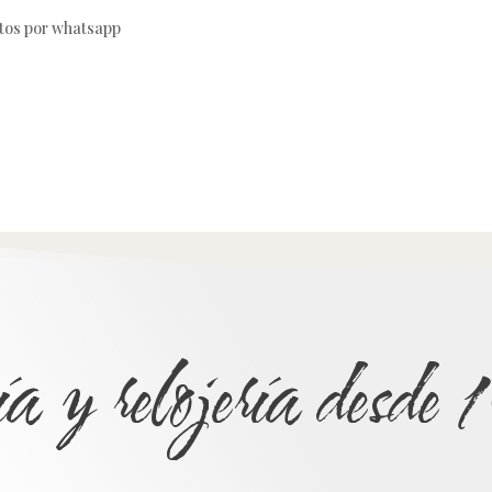
otos por whatsapp
ía y relojería desd