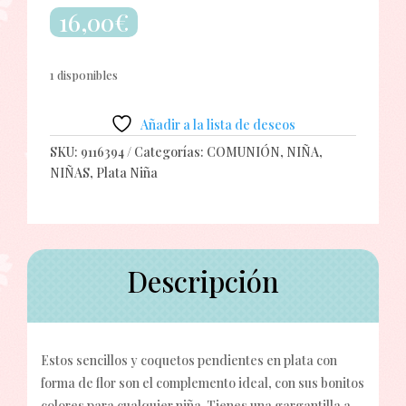
16,00
€
1 disponibles
Añadir a la lista de deseos
SKU:
9116394
Categorías:
COMUNIÓN
,
NIÑA
,
NIÑAS
,
Plata Niña
Descripción
Estos sencillos y coquetos pendientes en plata con
forma de flor son el complemento ideal, con sus bonitos
colores para cualquier niña. Tienes una gargantilla a