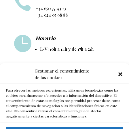

+34 650 77 43 73
+34 924 95 98 88

Horario
L-V: 10h a 14h y de 17h a 21h

Gestionar el consentimiento
Síguenos
de las cookies
Para ofrecer las mejores experiencias, utilizamos tecnologías como las
cookies para almacenar y/o acceder a la información del dispositivo. El
consentimiento de estas tecnologías nos permitirá procesar datos como
el comportamiento de navegación o las identificaciones únicas en este
sitio. No consentir o retirar el consentimiento, puede afectar
negativamente a ciertas características y funciones.