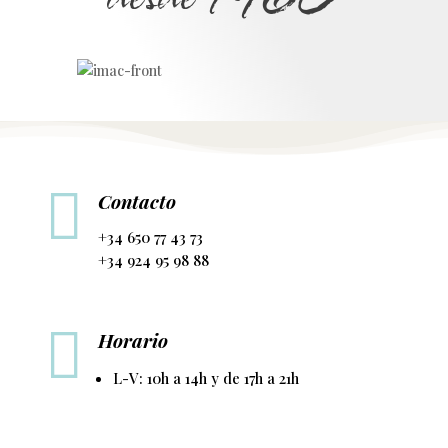

Contacto
+34 650 77 43 73
+34 924 95 98 88

Horario
L-V: 10h a 14h y de 17h a 21h