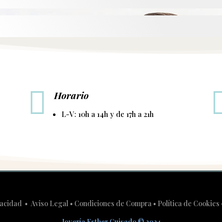

Horario
L-V: 10h a 14h y de 17h a 21h
ivacidad
•
Aviso Legal
•
Condiciones de Compra
•
Política de Cookies
Joyería Esther Guisado
©
2024