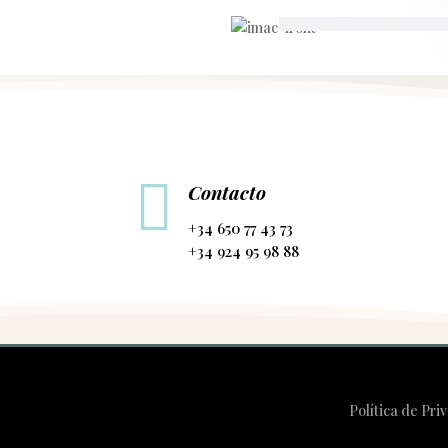

Contacto
+34 650 77 43 73
+34 924 95 98 88
Política de Pr