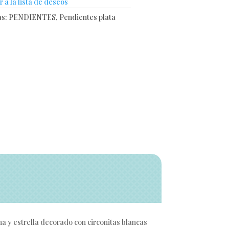
 a la lista de deseos
as:
PENDIENTES
,
Pendientes plata
na y estrella decorado con circonitas blancas