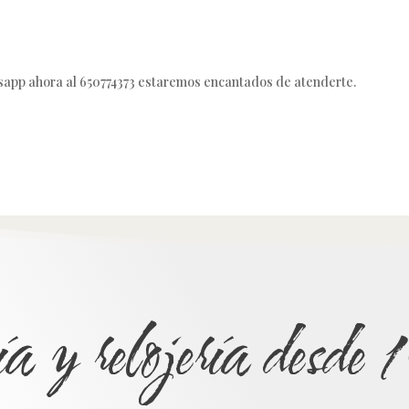
sapp ahora al 650774373 estaremos encantados de atenderte.
ía y relojería desd