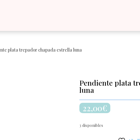
nte plata trepador chapada estrella luna
Pendiente plata t
luna
22,00
€
3 disponibles