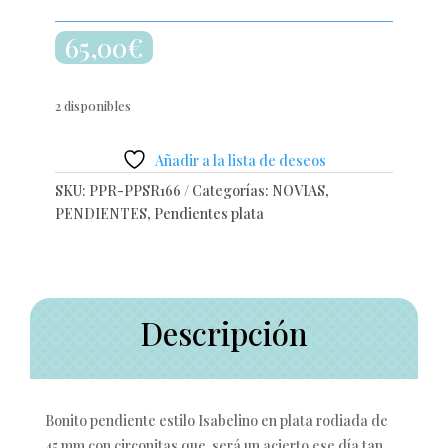
65,00
€
2 disponibles
Añadir a la lista de deseos
SKU:
PPR-PPSR166
Categorías:
NOVIAS
,
PENDIENTES
,
Pendientes plata
Descripción
Bonito pendiente estilo Isabelino en plata rodiada de
45 mm con circonitas que será un acierto ese día tan