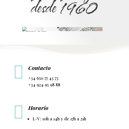
desde 1960

Contacto
+34 650 77 43 73
+34 924 95 98 88

Horario
L-V: 10h a 14h y de 17h a 21h