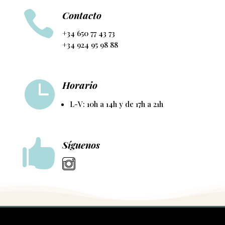

Contacto
+34 650 77 43 73
+34 924 95 98 88

Horario
L-V: 10h a 14h y de 17h a 21h

Síguenos