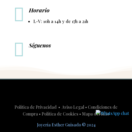

Horario
L-V: 10h a 14h y de 17h a 21h

Síguenos
Política de Privacidad
•
Aviso Legal
•
Condiciones de
Compra
•
Política de Cookies
•
Mapa del Sitio
Joyería Esther Guisado
©
2024