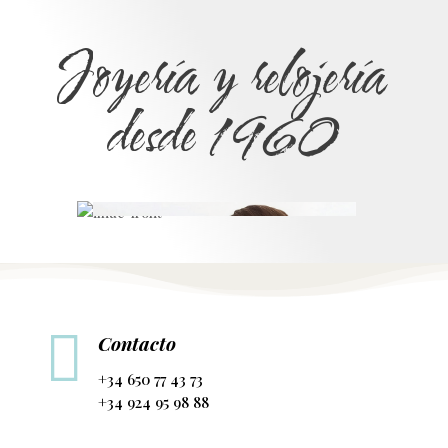
Joyería y relojería
desde 1960

Contacto
+34 650 77 43 73
+34 924 95 98 88