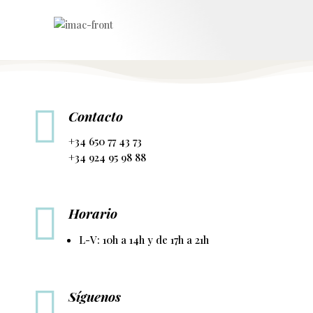

Contacto
+34 650 77 43 73
+34 924 95 98 88

Horario
L-V: 10h a 14h y de 17h a 21h

Síguenos