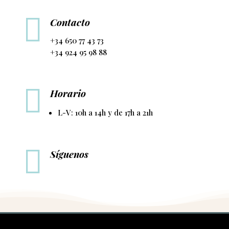

Contacto
+34 650 77 43 73
+34 924 95 98 88

Horario
L-V: 10h a 14h y de 17h a 21h

Síguenos