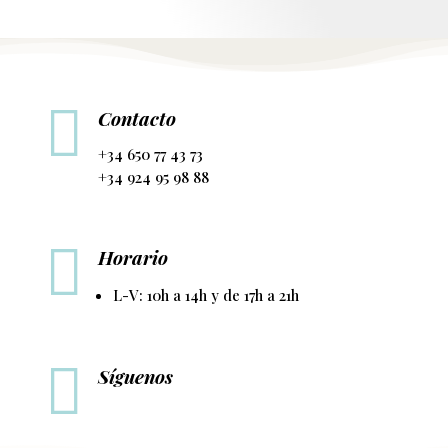

Contacto
+34 650 77 43 73
+34 924 95 98 88

Horario
L-V: 10h a 14h y de 17h a 21h

Síguenos