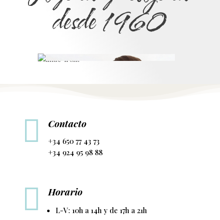
desde 1960

Contacto
+34 650 77 43 73
+34 924 95 98 88

Horario
L-V: 10h a 14h y de 17h a 21h