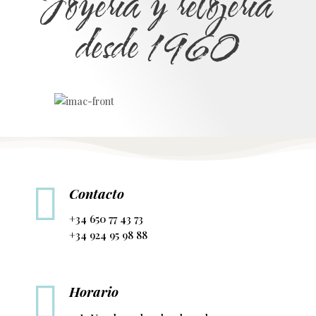
Joyería y relojería
desde 1960

Contacto
+34 650 77 43 73
+34 924 95 98 88

Horario