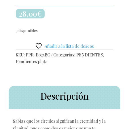
28,00
€
3 disponibles
Añadir a la lista de deseos
SKU:
PPR-E025BC
Categorías:
PENDIENTES
,
Pendientes plata
Descripción
Sabías que los círculos significan la eternidad y la
plenitud, pues como dos es mejor que uno te