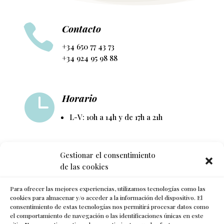

Contacto
+34 650 77 43 73
+34 924 95 98 88

Horario
L-V: 10h a 14h y de 17h a 21h

Gestionar el consentimiento
Síguenos
de las cookies
Para ofrecer las mejores experiencias, utilizamos tecnologías como las
cookies para almacenar y/o acceder a la información del dispositivo. El
consentimiento de estas tecnologías nos permitirá procesar datos como
el comportamiento de navegación o las identificaciones únicas en este