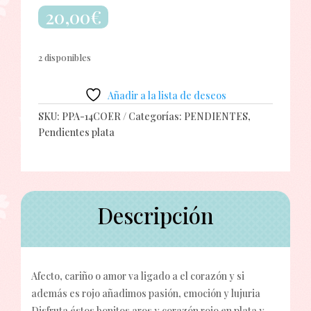
20,00
€
2 disponibles
Añadir a la lista de deseos
SKU:
PPA-14COER
Categorías:
PENDIENTES
,
Pendientes plata
Descripción
Afecto, cariño o amor va ligado a el corazón y si
además es rojo añadimos pasión, emoción y lujuria
Disfruta éstos bonitos aros y corazón rojo en plata y