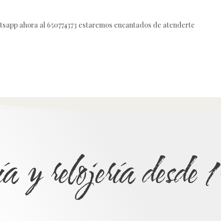
tsapp ahora al 650774373 estaremos encantados de atenderte
ía y relojería desd