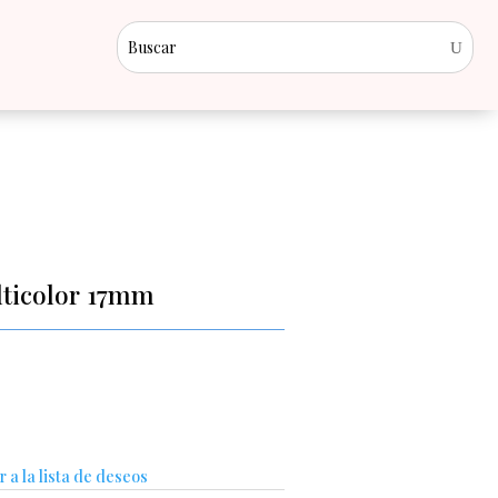
lticolor 17mm
 a la lista de deseos