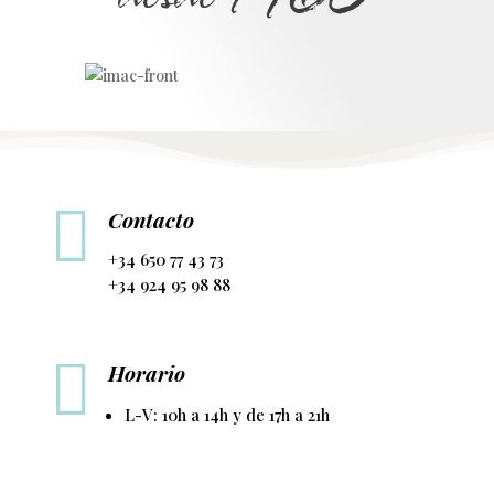

Contacto
+34 650 77 43 73
+34 924 95 98 88

Horario
L-V: 10h a 14h y de 17h a 21h