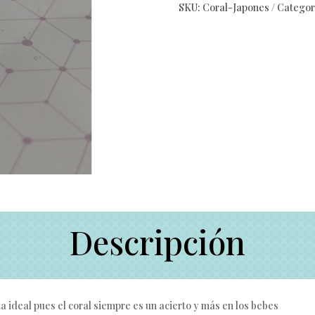
SKU:
Coral-Japones
Categor
Descripción
a ideal pues el coral siempre es un acierto y más en los bebes