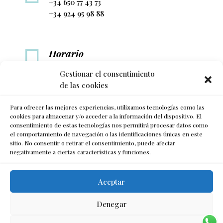
+34 650 77 43 73
+34 924 95 98 88

Horario
L-V: 10h a 14h y de 17h a 21h
Gestionar el consentimiento
de las cookies

Para ofrecer las mejores experiencias, utilizamos tecnologías como las
Síguenos
cookies para almacenar y/o acceder a la información del dispositivo. El
consentimiento de estas tecnologías nos permitirá procesar datos como
el comportamiento de navegación o las identificaciones únicas en este
sitio. No consentir o retirar el consentimiento, puede afectar
negativamente a ciertas características y funciones.
Aceptar
Denegar
Política de Privacidad
•
Aviso Legal
•
Condiciones de