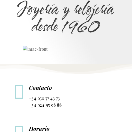
Joyería y relojería
desde 1960

Contacto
+34 650 77 43 73
+34 924 95 98 88
Horario