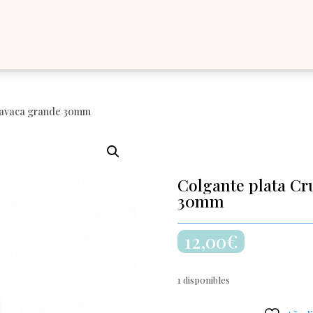
aravaca grande 30mm
Colgante plata Cr
30mm
12,00
€
1 disponibles