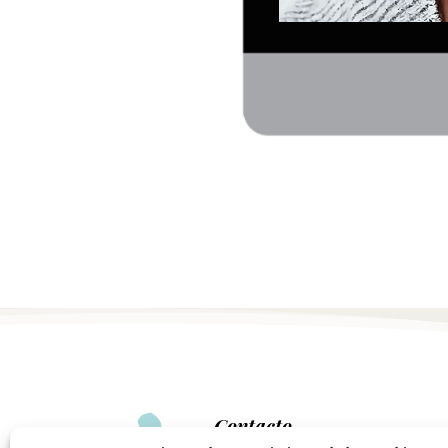

Contacto