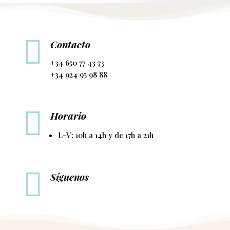

Contacto
+34 650 77 43 73
+34 924 95 98 88

Horario
L-V: 10h a 14h y de 17h a 21h

Síguenos